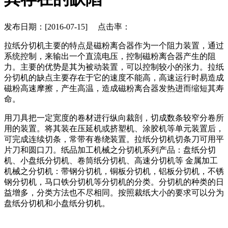
发布日期：[2016-07-15] 点击率：
拉纸分切机主要的特点是磁粉离合器作为一个阻力装置，通过
系统控制，来输出一个直流电压，控制磁粉离合器产生的阻
力。主要的优势是其为被动装置，可以控制较小的张力。拉纸
分切机的缺点主要存在于它的速度不能高，高速运行时易造成
磁粉高速摩擦，产生高温，造成磁粉离合器发热进而缩短其寿
命。
用刀具把一定宽度的卷材进行纵向裁剖，切成数条较窄分卷所
用的装置。将其装在压延机或挤塑机、涂胶机等单元装置后，
可完成连续切条，常带有卷绕装置。拉纸分切机切条刀可用平
片刀和圆口刀。纸品加工机械之分切机系列产品：盘纸分切
机、小盘纸分切机、卷筒纸分切机、高速分切机等 金属加工
机械之分切机：带钢分切机，铜板分切机，铝板分切机，不锈
钢分切机，马口铁分切机等分切机的分类。分切机的种类的日
益增多，分类方法也不尽相同。按照裁纸大小的要求可以分为
盘纸分切机和小盘纸分切机。