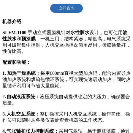
立即咨询
机器介绍
SLFM-1100
手动立式覆膜机针对
水性胶水
设计，也可使用
油
性胶水
和
预涂膜
，一机三用，结构紧凑，精度高，电气系统采
用可编程集中控制，人机交互操控盘简单易用，覆膜质量好，
性价比高。
配置和功能：
1.
加热干燥系统：
采用
600mm
直径大型加热辊，配合内置导热
油加热系统和烘箱热循环系统
，可实现快速启动加热，同时热
量循环利用可节省大量能耗。
2.
自动液压系统：
液压系统自动提供稳定的大压力，确保覆合
质量。
3.
人机交互系统：
整机操控采用人机交互系统
，操作简便。操
作员可以随时从各类仪表处查看机器的工作状态。
4.
气胀轴和张力控制系统：
采用气胀轴，易于装载薄膜，通过