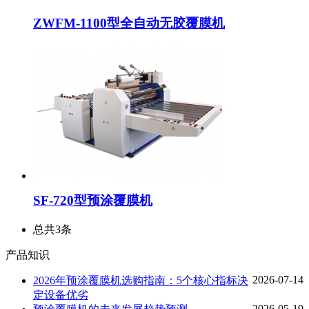
ZWFM-1100型全自动无胶覆膜机
SF-720型预涂覆膜机
总共3条
产品知识
2026-07-14
2026年预涂覆膜机选购指南：5个核心指标决
定设备优劣
2026-05-19